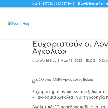
2421 107052 | 693 287 2045
world.hug.gr@gmai
Ευχαριστούν οι Αρ
Αγκαλιά»
από
World Hug
|
Μαρ 13, 2023
|
BLOG
|
0 Σχό
Ευχαριστήρια ανακοίνωση εξέδωσε ο σ
«Παγκόσμια Αγκαλιά» για τη χορηγία π
Αναλυτικά: “Ο πρόεδρος καθώς και τα 