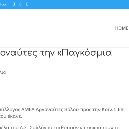
l.com
HOME
γοναύτες την «Παγκόσμια
λια
ύλλογος ΑΜΕΑ Αργοναύτες Βόλου προς την Κοιν.Σ.Επ
ου έκανε.
μέλη του Δ.Σ. Συλλόγου επιθυμούν να εκφράσουν τις