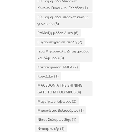
Εθνική ομάδα Μπάσκετ
Κωφών Γυναικών Ελλάδας
(1)
Εθνική ομάδα μπάσκετ κωφών
γυναικών
(8)
Επίδειξη μόδας ΑμεΑ
(6)
Ευχαριστήρια επιστολή
(2)
Ιερά Μητρόπολις Δημητριάδος
και Αλμυρού
(3)
Κατασκήνωση ΑΜΕΑ
(2)
Κοιν.Σ.Επ
(1)
ΜΑCEDONIA THE SHINING
GATE TO MT OLYMPUS
(4)
Μαγνήτων Κιβωτός
(2)
Μπαλιώτας Βελισσάριος
(1)
Νίκος Σολομωνίδης
(1)
Ντοκιμαντέρ
(1)