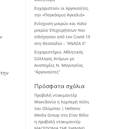
Ευχαριστούν οι Αργοναύτες
την «Παγκόσμια Αγκαλιά»
Ενίσχυση μικρών και πολύ
μικρών Επιχειρήσεων που
ν
επλήγησαν από τον Covid-19
στη Θεσσαλία – “ΑΝΑΣΑ ΙΙ”
Ευχαριστήριο. Αθλητικός
Σύλλογος Ατόμων με
Αναπηρίες Ν. Μαγνησίας
“Αργοναύτες”
 την
Πρόσφατα σχόλια
Προβολή ντοκιμαντέρ
Μακεδονία η λαμπερή πύλη
του Ολύμπου | Hellenic
Media Group
στο
Στον Βόλο
η προβολή ντοκιμαντέρ
MACEDONIA THE SHINING