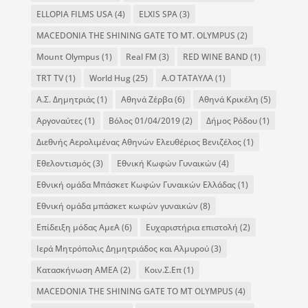
ELLOPIA FILMS USA
(4)
ELXIS SPA
(3)
MACEDONIA THE SHINING GATE TO MT. OLYMPUS
(2)
Mount Olympus
(1)
Real FM
(3)
RED WINE BAND
(1)
TRT TV
(1)
World Hug
(25)
Α.Ο ΤΑΤΑΥΛΑ
(1)
Α.Σ. Δημητριάς
(1)
Αθηνά Ζέρβα
(6)
Αθηνά Κρικέλη
(5)
Αργοναύτες
(1)
Βόλος 01/04/2019
(2)
Δήμος Ρόδου
(1)
Διεθνής Αερολιμένας Αθηνών Ελευθέριος Βενιζέλος
(1)
Εθελοντισμός
(3)
Εθνική Κωφών Γυναικών
(4)
Εθνική ομάδα Μπάσκετ Κωφών Γυναικών Ελλάδας
(1)
Εθνική ομάδα μπάσκετ κωφών γυναικών
(8)
Επίδειξη μόδας ΑμεΑ
(6)
Ευχαριστήρια επιστολή
(2)
Ιερά Μητρόπολις Δημητριάδος και Αλμυρού
(3)
Κατασκήνωση ΑΜΕΑ
(2)
Κοιν.Σ.Επ
(1)
ΜΑCEDONIA THE SHINING GATE TO MT OLYMPUS
(4)