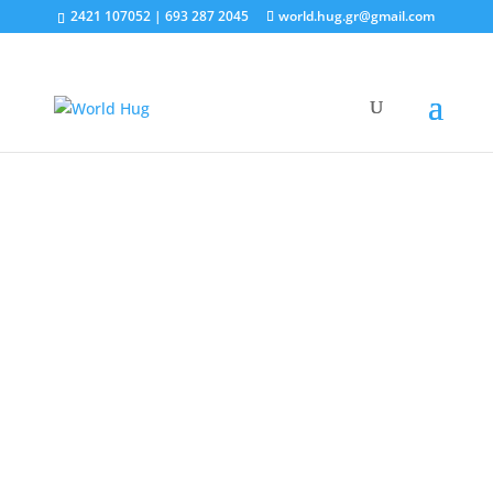
2421 107052 | 693 287 2045
world.hug.gr@gmail.com
Συνελεύσεις
Κοιν.Σ.Επ
Συλλογικής και
Κοινωνικής
Ωφέλειας
«Παγκόσμια
Αγκαλιά»