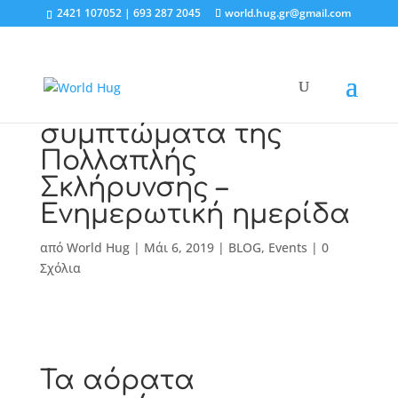
2421 107052 | 693 287 2045
world.hug.gr@gmail.com
Τα αόρατα
συμπτώματα της
Πολλαπλής
Σκλήρυνσης –
Ενημερωτική ημερίδα
από
World Hug
|
Μάι 6, 2019
|
BLOG
,
Events
|
0
Σχόλια
Τα αόρατα